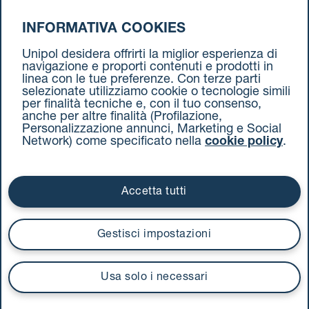
INFORMATIVA COOKIES
da Milano a Torino
Unipol desidera offrirti la miglior esperienza di
navigazione e proporti contenuti e prodotti in
linea con le tue preferenze. Con terze parti
selezionate utilizziamo cookie o tecnologie simili
per finalità tecniche e, con il tuo consenso,
anche per altre finalità (Profilazione,
Personalizzazione annunci, Marketing e Social
Network) come specificato nella
cookie policy
.
Cookie Policy
Termini e condizioni
Privacy Policy
Documenti contrattuali
Accetta tutti
Via Stalingrado 37 - 40128 Bologna
Tel 051 5077111 - Fax 051 375349
Gestisci impostazioni
unipolmove@pec.unipol.it
C.F. 03506831209 e P. IVA 03740811207 R.E.A. 524585
Usa solo i necessari
UnipolTech S.p.A.
Servizio offerto da
I prezzi si intendono compresi di IVA