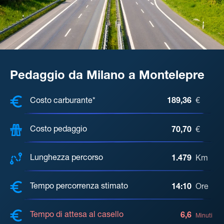
Pedaggio da Milano a Montelepre
COSTI, DISTANZA, TEMPO DI ATTE
Costo carburante*
189,36
€
Costo pedaggio
70,70
€
Lunghezza percorso
1.479
Km
Tempo percorrenza stimato
14:10
Ore
Tempo di attesa al casello
6,6
Minuti