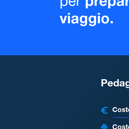
per
prepar
viaggio.
Pedag
COSTI
Cost
Cost