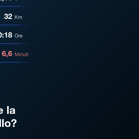
32
Km
0:18
Ore
6,6
Minuti
e la
llo?