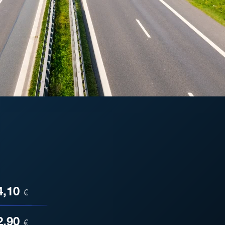
ESA
4,10
€
2,90
€