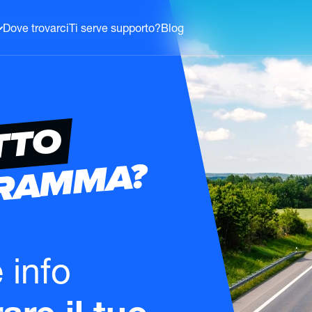
Dove trovarci
Ti serve supporto?
Blog
TTO
GRAMMA?
e info