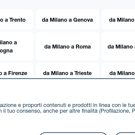
o a Trento
da Milano a Genova
da Milano
ilano a
da Milano a Roma
da Milano 
logna
o a Firenze
da Milano a Trieste
da Milano
igazione e proporti contenuti e prodotti in linea con le t
on il tuo consenso, anche per altre finalità (Profilazion
Via Stalingrado 37 - 40128 Bologna
Tel 051 5077111 - F
unipolmove@pec.unipol.it
C.F. 03506831209 e P. IVA 03