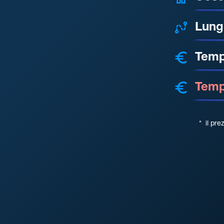
Lung
Temp
Tempo
*
il pre