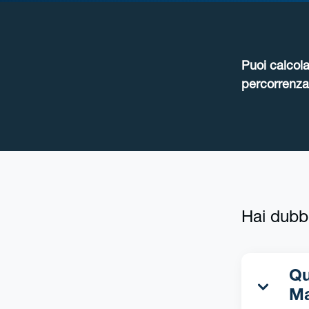
Puoi calcola
percorrenza 
Hai dubb
Qua
Ma