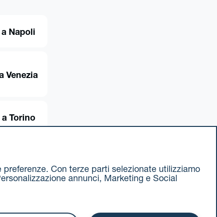
 a Napoli
a Venezia
 a Torino
ue preferenze. Con terze parti selezionate utilizziamo
e, Personalizzazione annunci, Marketing e Social
ax 051 375349
740811207 R.E.A. 524585