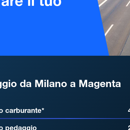
are il tuo
gio da Milano a Magenta
, DISTANZA, TEMPO DI ATT
o carburante*
o pedaggio