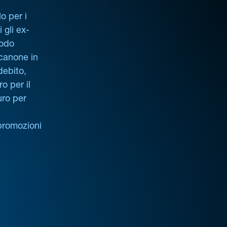
o per i
i gli ex-
iodo
 canone in
debito,
o per il
uro per
promozioni