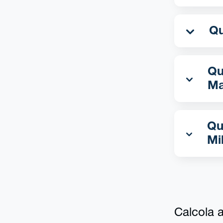
Qua
Ma
Qu
Mi
Calcola al