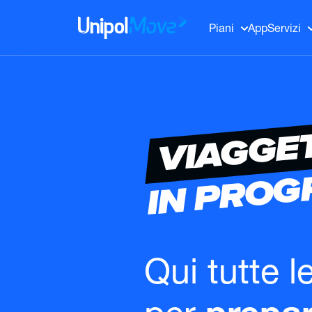
UnipolMove
Piani
App
Servizi
VIAGGE
IN PRO
Qui tutte l