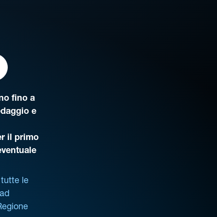
o fino a
edaggio e
r il primo
’eventuale
tutte le
 ad
 Regione