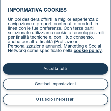
INFORMATIVA COOKIES
da Milano a Torino
Unipol desidera offrirti la miglior esperienza di
navigazione e proporti contenuti e prodotti in
linea con le tue preferenze. Con terze parti
selezionate utilizziamo cookie o tecnologie simili
per finalità tecniche e, con il tuo consenso,
anche per altre finalità (Profilazione,
Personalizzazione annunci, Marketing e Social
Network) come specificato nella
cookie policy
.
Cookie Policy
Termini e condizioni
Privacy Policy
Documenti contrattuali
Accetta tutti
Via Stalingrado 37 - 40128 Bologna
Tel 051 5077111 - Fax 051 375349
Gestisci impostazioni
unipolmove@pec.unipol.it
C.F. 03506831209 e P. IVA 03740811207 R.E.A. 524585
Usa solo i necessari
UnipolTech S.p.A.
Servizio offerto da
I prezzi si intendono compresi di IVA