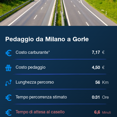
Pedaggio da Milano a Gorle
COSTI, DISTANZA, TEMPO DI ATTE
Costo carburante*
7,17
€
Costo pedaggio
4,50
€
Lunghezza percorso
56
Km
Tempo percorrenza stimato
0:31
Ore
Tempo di attesa al casello
6,6
Minuti