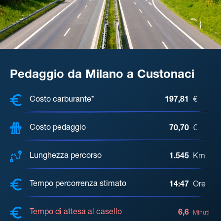
Pedaggio da Milano a Custonaci
COSTI, DISTANZA, TEMPO DI ATTE
Costo carburante*
197,81
€
Costo pedaggio
70,70
€
Lunghezza percorso
1.545
Km
Tempo percorrenza stimato
14:47
Ore
Tempo di attesa al casello
6,6
Minuti