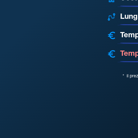
Lung
Temp
Tempo
*
il pre