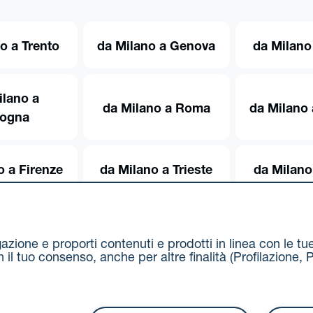
o a Trento
da Milano a Genova
da Milano
ilano a
da Milano a Roma
da Milano 
logna
o a Firenze
da Milano a Trieste
da Milano
igazione e proporti contenuti e prodotti in linea con le t
on il tuo consenso, anche per altre finalità (Profilazion
Via Stalingrado 37 - 40128 Bologna
Tel 051 5077111 - F
unipolmove@pec.unipol.it
C.F. 03506831209 e P. IVA 03