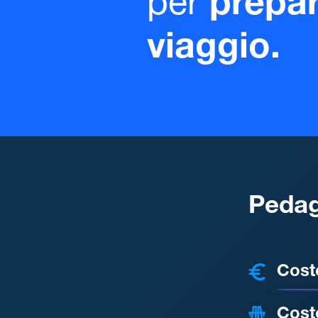
per
prepar
viaggio.
Pedag
COSTI
Cost
Cost