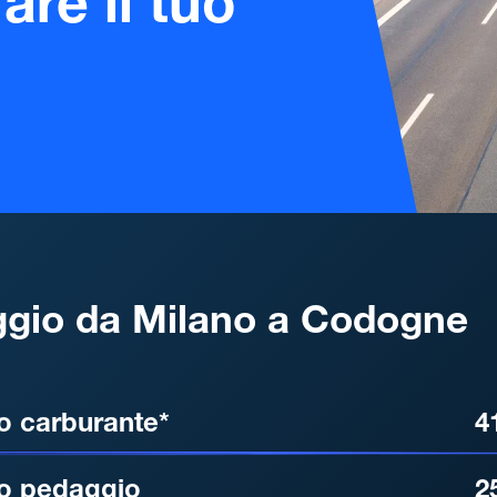
are il tuo
gio da Milano a Codogne
, DISTANZA, TEMPO DI ATT
o carburante*
4
o pedaggio
2