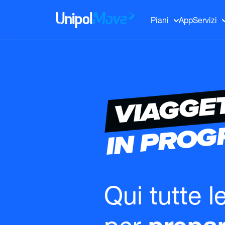
UnipolMove
Piani
App
Servizi
VIAGGE
IN PRO
Qui tutte l