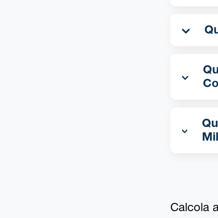
Qua
Co
Qu
Mi
Calcola al