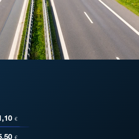
ESA
1,10
€
5,50
€