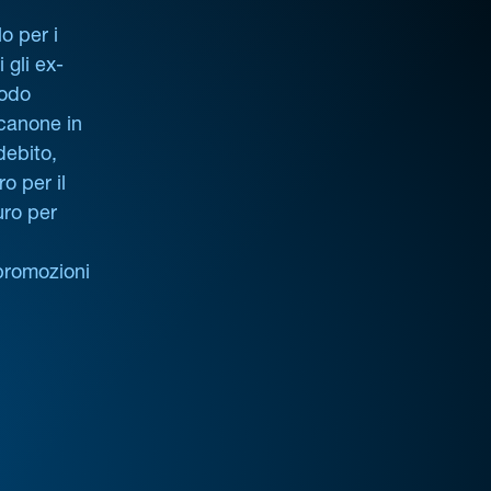
o per i
i gli ex-
iodo
 canone in
debito,
o per il
uro per
promozioni