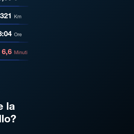
321
Km
3:04
Ore
6,6
Minuti
e la
llo?