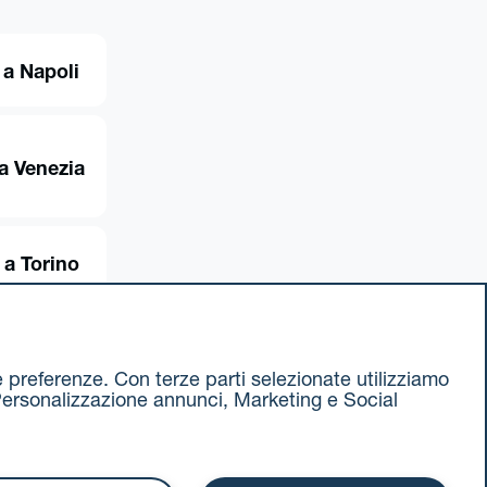
 a Napoli
a Venezia
 a Torino
ue preferenze. Con terze parti selezionate utilizziamo
e, Personalizzazione annunci, Marketing e Social
ax 051 375349
740811207 R.E.A. 524585