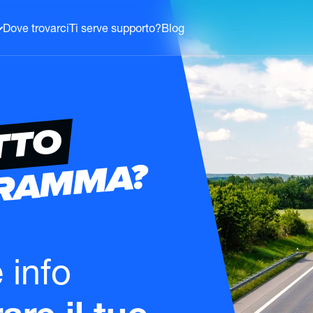
Dove trovarci
Ti serve supporto?
Blog
TTO
GRAMMA?
e info