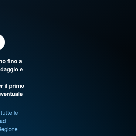
o fino a
edaggio e
r il primo
’eventuale
tutte le
 ad
 Regione