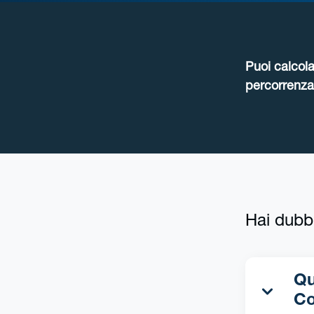
Puoi calcola
percorrenza 
Hai dubb
Qua
C