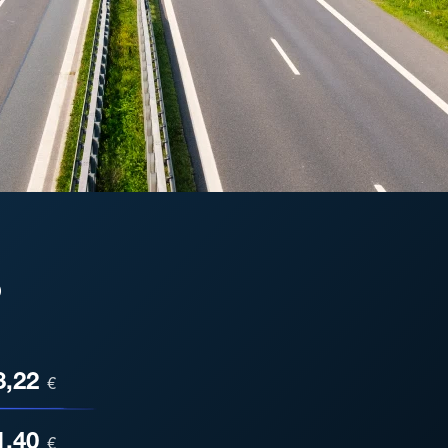
o
ESA
3,22
€
1,40
€