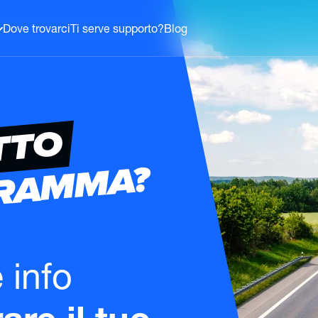
Dove trovarci
Ti serve supporto?
Blog
TTO
GRAMMA?
e info