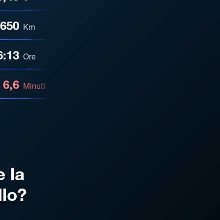
650
Km
6:13
Ore
6,6
Minuti
e la
llo?