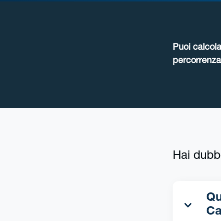
Puoi calcola
percorrenza 
Hai dubb
Qua
Ca