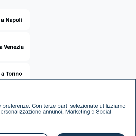
 a Napoli
a Venezia
 a Torino
ue preferenze. Con terze parti selezionate utilizziamo
e, Personalizzazione annunci, Marketing e Social
ax 051 375349
740811207 R.E.A. 524585