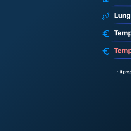
Lung
Temp
Tempo
*
il pre