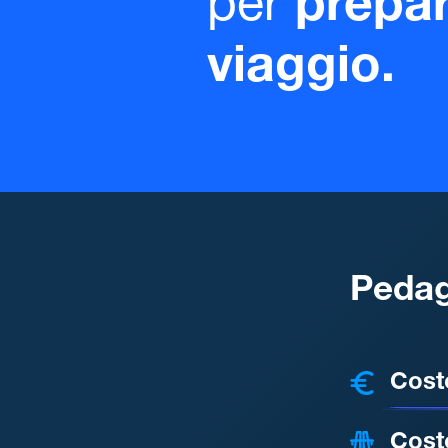
per
prepar
viaggio.
Pedag
COSTI
Cost
Cost