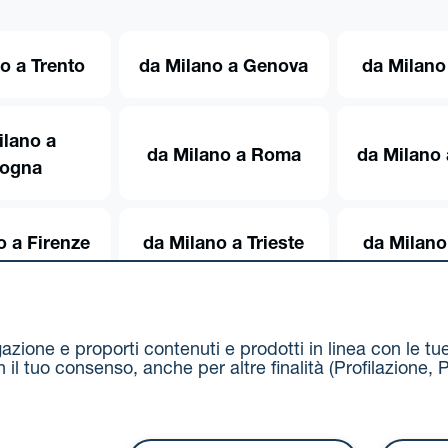
o a Trento
da Milano a Genova
da Milano
ilano a
da Milano a Roma
da Milano 
logna
o a Firenze
da Milano a Trieste
da Milano
igazione e proporti contenuti e prodotti in linea con le t
on il tuo consenso, anche per altre finalità (Profilazion
Via Stalingrado 37 - 40128 Bologna
Tel 051 5077111 - F
unipolmove@pec.unipol.it
C.F. 03506831209 e P. IVA 03