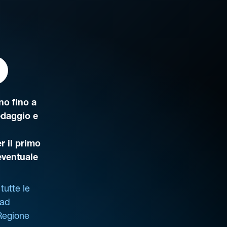
o fino a
edaggio e
r il primo
’eventuale
tutte le
 ad
 Regione