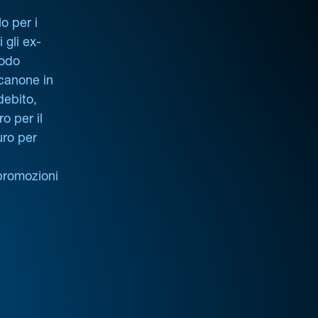
o per i
i gli ex-
iodo
 canone in
debito,
o per il
uro per
promozioni