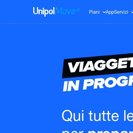
UnipolMove
Piani
App
Servizi
VIAGGE
IN PRO
Qui tutte l