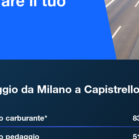
are il tuo
gio da Milano a Capistrell
, DISTANZA, TEMPO DI ATT
o carburante*
8
o pedaggio
5