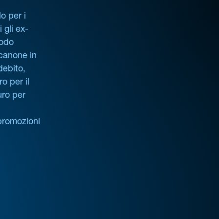
o per i
i gli ex-
iodo
 canone in
debito,
o per il
uro per
promozioni