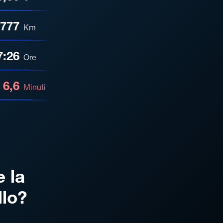
777
Km
7:26
Ore
6,6
Minuti
e la
llo?