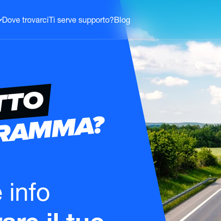
Dove trovarci
Ti serve supporto?
Blog
TTO
GRAMMA?
e info