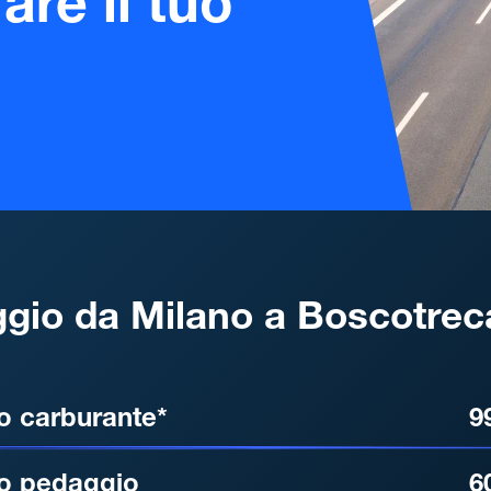
are il tuo
gio da Milano a Boscotrec
, DISTANZA, TEMPO DI ATT
o carburante*
9
o pedaggio
6