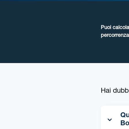
Puoi calcola
percorrenza 
Hai dubb
Qua
Bo