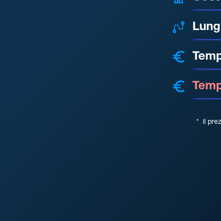
Lung
Temp
Tempo
*
il pre