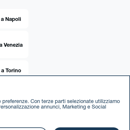
 a Napoli
a Venezia
 a Torino
ue preferenze. Con terze parti selezionate utilizziamo
e, Personalizzazione annunci, Marketing e Social
ax 051 375349
740811207 R.E.A. 524585