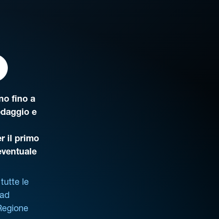
o fino a
edaggio e
r il primo
’eventuale
tutte le
 ad
 Regione