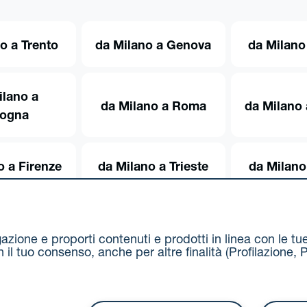
o a Trento
da Milano a Genova
da Milano
ilano a
da Milano a Roma
da Milano 
logna
o a Firenze
da Milano a Trieste
da Milano
igazione e proporti contenuti e prodotti in linea con le t
on il tuo consenso, anche per altre finalità (Profilazion
Via Stalingrado 37 - 40128 Bologna
Tel 051 5077111 - F
unipolmove@pec.unipol.it
C.F. 03506831209 e P. IVA 03