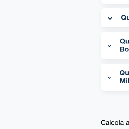
Qua
Bo
Qu
Mi
Calcola al