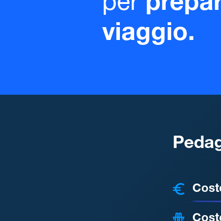
per
prepar
viaggio.
Pedag
COSTI
Cost
Cost