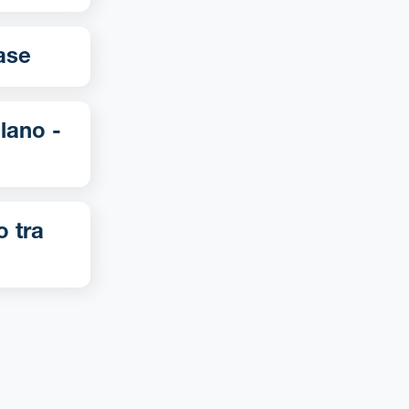
recase
o tra