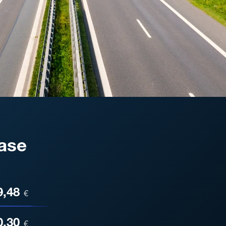
ase
ESA
9,48
€
0,30
€