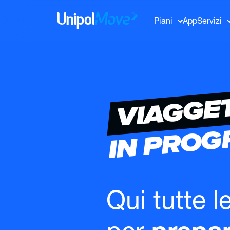
UnipolMove
Piani
App
Servizi
VIAGGE
IN PRO
Qui tutte l