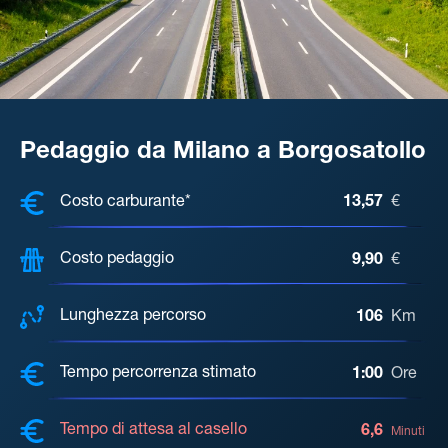
Pedaggio da Milano a Borgosatollo
COSTI, DISTANZA, TEMPO DI ATTE
Costo carburante*
13,57
€
Costo pedaggio
9,90
€
Lunghezza percorso
106
Km
Tempo percorrenza stimato
1:00
Ore
Tempo di attesa al casello
6,6
Minuti