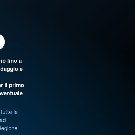
o fino a
edaggio e
r il primo
’eventuale
tutte le
 ad
 Regione