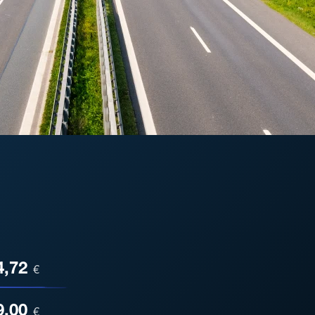
ESA
4,72
€
9,00
€