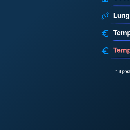
Lung
Temp
Tempo
*
il pre