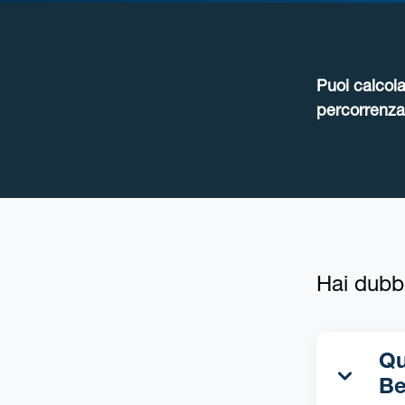
Puoi calcola
percorrenza 
Hai dubb
Qua
Be