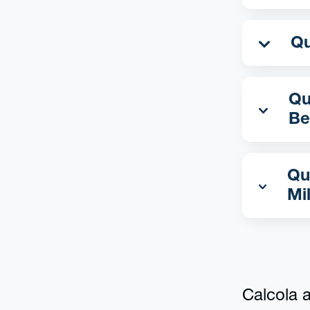
Qua
Be
Qu
Mi
Calcola al