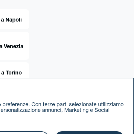
 a Napoli
a Venezia
 a Torino
ue preferenze. Con terze parti selezionate utilizziamo
e, Personalizzazione annunci, Marketing e Social
ax 051 375349
740811207 R.E.A. 524585