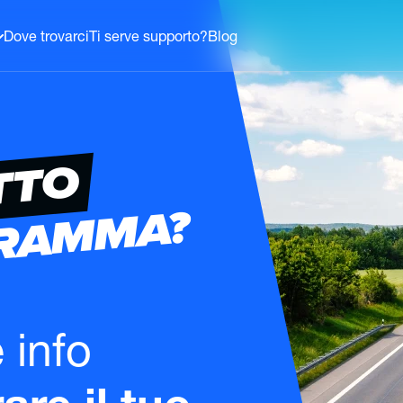
Dove trovarci
Ti serve supporto?
Blog
TTO
GRAMMA?
e info