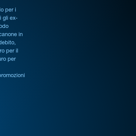
o per i
i gli ex-
iodo
 canone in
debito,
o per il
uro per
promozioni