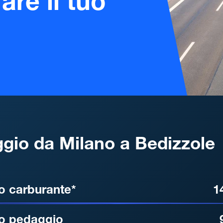
are il tuo
gio da Milano a Bedizzole
, DISTANZA, TEMPO DI ATT
o carburante*
1
o pedaggio