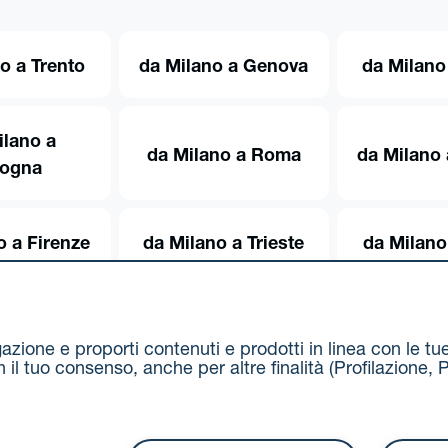
o a Trento
da Milano a Genova
da Milano
ilano a
da Milano a Roma
da Milano 
logna
o a Firenze
da Milano a Trieste
da Milano
igazione e proporti contenuti e prodotti in linea con le t
on il tuo consenso, anche per altre finalità (Profilazion
Via Stalingrado 37 - 40128 Bologna
Tel 051 5077111 - F
unipolmove@pec.unipol.it
C.F. 03506831209 e P. IVA 03