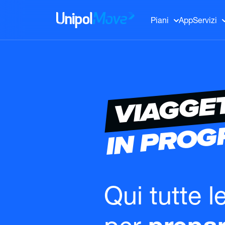
UnipolMove
Piani
App
Servizi
VIAGGE
IN PRO
Qui tutte l