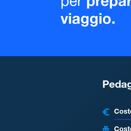
per
prepar
viaggio.
Pedag
COSTI
Cost
Cost