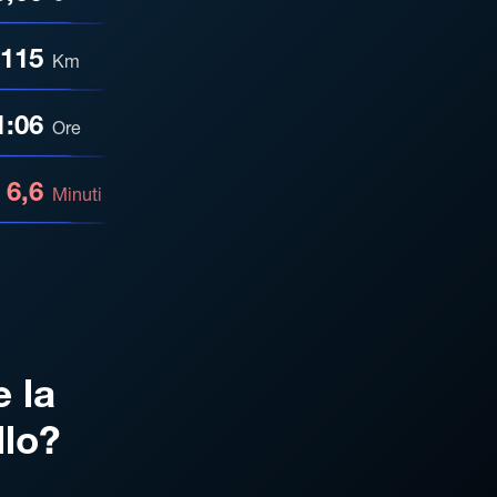
115
Km
1:06
Ore
6,6
Minuti
e la
llo?