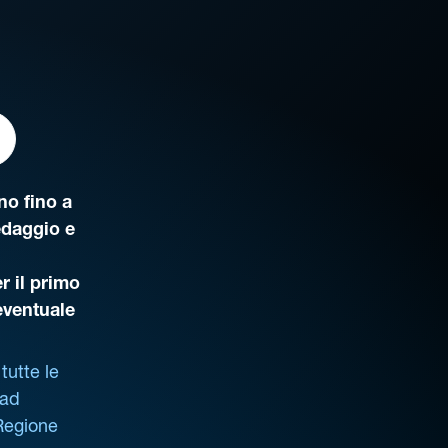
o fino a
edaggio e
r il primo
’eventuale
tutte le
 ad
 Regione