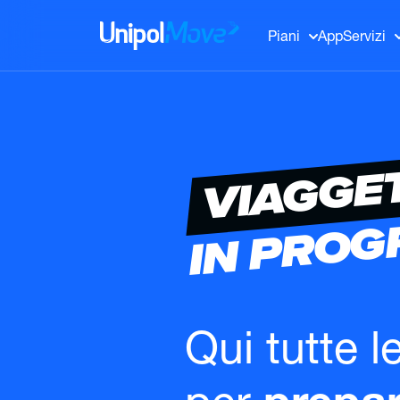
UnipolMove
Piani
App
Servizi
VIAGGE
IN PRO
Qui tutte l