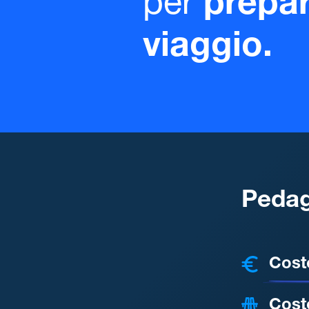
per
prepar
viaggio.
Pedag
COSTI
Cost
Cost