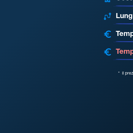
Lung
Temp
Tempo
*
il pre