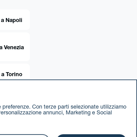
 a Napoli
a Venezia
 a Torino
ue preferenze. Con terze parti selezionate utilizziamo
e, Personalizzazione annunci, Marketing e Social
ax 051 375349
740811207 R.E.A. 524585