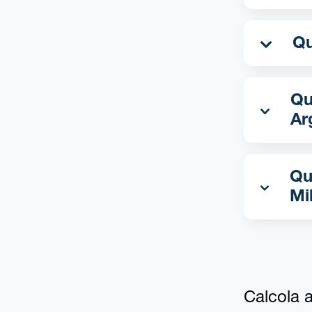
Qua
Ar
Qu
Mi
Calcola al