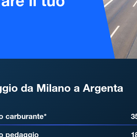
are il tuo
gio da Milano a Argenta
, DISTANZA, TEMPO DI ATT
o carburante*
3
o pedaggio
1