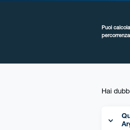
Puoi calcola
percorrenza 
Hai dubb
Qua
Ar