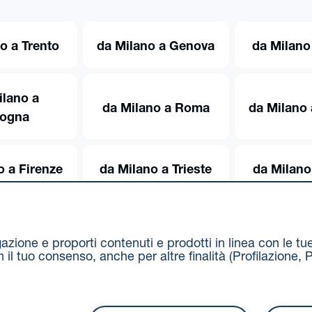
o a Trento
da Milano a Genova
da Milano
ilano a
da Milano a Roma
da Milano 
logna
o a Firenze
da Milano a Trieste
da Milano
igazione e proporti contenuti e prodotti in linea con le t
on il tuo consenso, anche per altre finalità (Profilazion
Via Stalingrado 37 - 40128 Bologna
Tel 051 5077111 - F
unipolmove@pec.unipol.it
C.F. 03506831209 e P. IVA 03