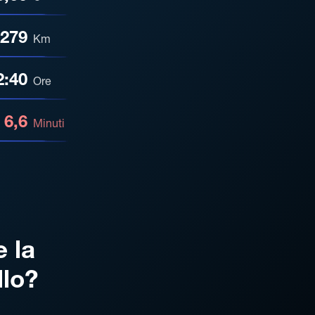
279
Km
2:40
Ore
6,6
Minuti
e la
llo?