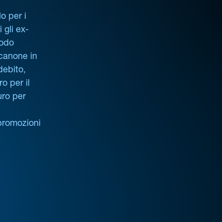
o per i
i gli ex-
iodo
 canone in
debito,
o per il
uro per
promozioni