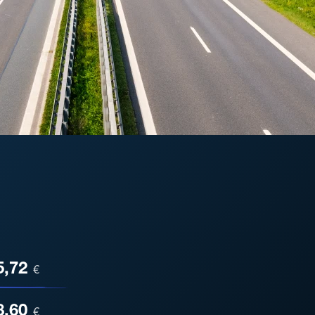
ESA
5,72
€
8,60
€