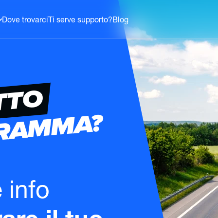
Dove trovarci
Ti serve supporto?
Blog
TTO
GRAMMA?
e info