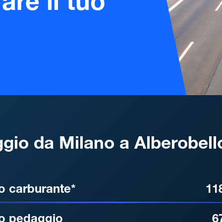
are il tuo
gio da Milano a Alberobell
, DISTANZA, TEMPO DI ATT
o carburante*
11
o pedaggio
6