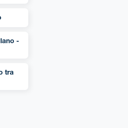
o
o tra