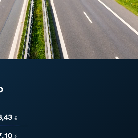
o
ESA
8,43
€
7,10
€