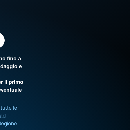
o fino a
edaggio e
r il primo
’eventuale
tutte le
 ad
 Regione