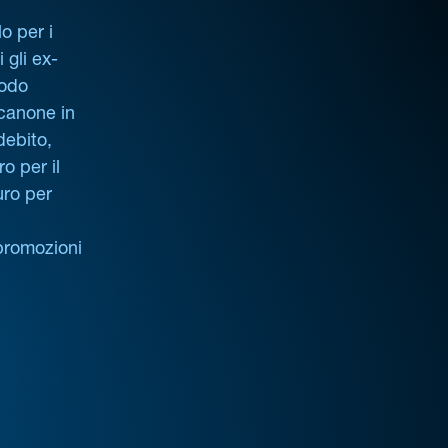
o per i
i gli ex-
iodo
 canone in
debito,
o per il
uro per
promozioni