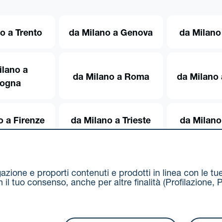
o a Trento
da Milano a Genova
da Milano
ilano a
da Milano a Roma
da Milano 
logna
o a Firenze
da Milano a Trieste
da Milano
igazione e proporti contenuti e prodotti in linea con le t
on il tuo consenso, anche per altre finalità (Profilazion
Via Stalingrado 37 - 40128 Bologna
Tel 051 5077111 - F
unipolmove@pec.unipol.it
C.F. 03506831209 e P. IVA 03