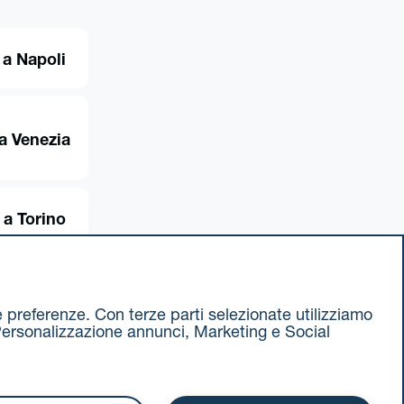
 a Napoli
a Venezia
 a Torino
ue preferenze. Con terze parti selezionate utilizziamo
e, Personalizzazione annunci, Marketing e Social
ax 051 375349
740811207 R.E.A. 524585